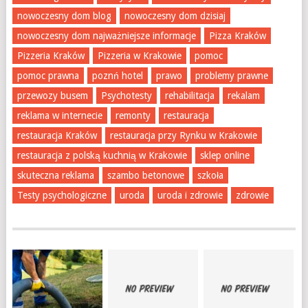
nowoczesny dom blog
nowoczesny dom dzisiaj
nowoczesny dom najważniejsze informacje
Pizza Kraków
Pizzeria Kraków
Pizzeria w Krakowie
pomoc
pomoc prawna
poznń hotel
prawo
problemy prawne
przewozy busem
Psychotesty
rehabilitacja
rekalam
reklama w internecie
remonty
restauracja
restauracja Kraków
restauracja przy Rynku w Krakowie
restauracja z polską kuchnią w Krakowie
sklep online
skuteczna reklama
szambo betonowe
szkoła
Testy psychologiczne
uroda
uroda i zdrowie
zdrowie