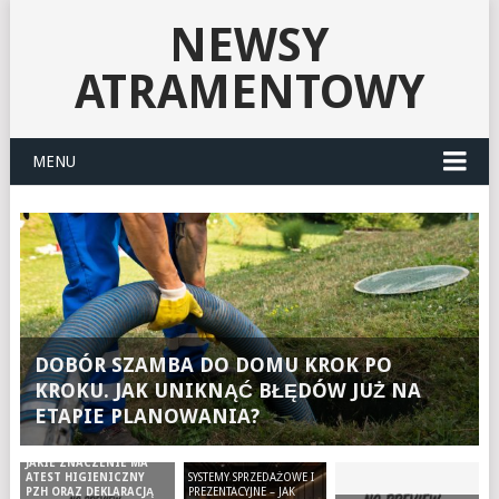
NEWSY
ATRAMENTOWY
MENU
DOBÓR SZAMBA DO DOMU KROK PO
KROKU. JAK UNIKNĄĆ BŁĘDÓW JUŻ NA
ETAPIE PLANOWANIA?
JAKIE ZNACZENIE MA
SYSTEMY SPRZEDAŻOWE I
ATEST HIGIENICZNY
PREZENTACYJNE – JAK
PZH ORAZ DEKLARACJĄ