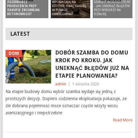
WPOMAGAJĄ NA
SZAMBO WODOSZCZELNE
ZGODNOŚCI
ESTETYKĘ ORAZ HANDEL
– JAK UNIKNĄĆ BŁĘDÓW
PRODUCENTA PRZY
W PUNKCIE
PRZY WYBORZE NA
ZAKUPIE ZBIORNIKA
HANDLOWYM?
DZIAŁKĘ
BETONOWEGO?
LATEST
DOBÓR SZAMBA DO DOMU
DOM
KROK PO KROKU. JAK
UNIKNĄĆ BŁĘDÓW JUŻ NA
ETAPIE PLANOWANIA?
admin
|
1 sierpnia 2026
Na etapie budowy domu wybór szamba wydaje się jedną z
prostszych decyzji. Dopiero codzienna eksploatacja pokazuje, że
źle dobrana pojemność może oznaczać częste wizyty wozu
asenizacyjnego i niepotrzebne
Read More