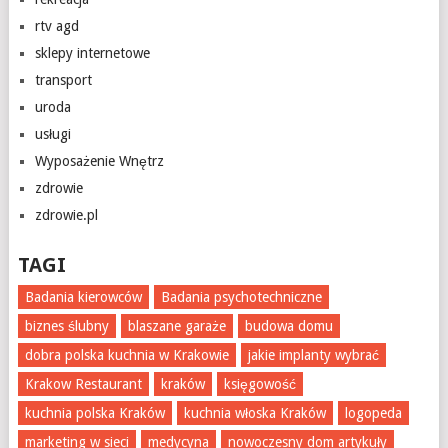
rtv agd
sklepy internetowe
transport
uroda
usługi
Wyposażenie Wnętrz
zdrowie
zdrowie.pl
TAGI
Badania kierowców
Badania psychotechniczne
biznes ślubny
blaszane garaże
budowa domu
dobra polska kuchnia w Krakowie
jakie implanty wybrać
Krakow Restaurant
kraków
księgowość
kuchnia polska Kraków
kuchnia włoska Kraków
logopeda
marketing w sieci
medycyna
nowoczesny dom artykuły