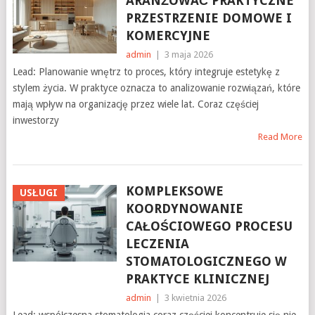
ARANŻOWAĆ PRAKTYCZNE
PRZESTRZENIE DOMOWE I
KOMERCYJNE
admin
|
3 maja 2026
Lead: Planowanie wnętrz to proces, który integruje estetykę z
stylem życia. W praktyce oznacza to analizowanie rozwiązań, które
mają wpływ na organizację przez wiele lat. Coraz częściej
inwestorzy
Read More
KOMPLEKSOWE
USŁUGI
KOORDYNOWANIE
CAŁOŚCIOWEGO PROCESU
LECZENIA
STOMATOLOGICZNEGO W
PRAKTYCE KLINICZNEJ
admin
|
3 kwietnia 2026
Lead: współczesna stomatologia coraz częściej koncentruje się nie