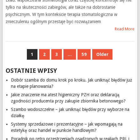
tylko na skuteczności zabiegów, ale także na dobrostanie
psychicznym. W tym kontekście terapia stomatologiczna w
znieczuleniu ogólnym przestaje być rozwiązaniem
Read More
NAWIGACJA
1
2
3
…
59
Older
PO
OSTATNIE WPISY
WPISACH
Dobór szamba do domu krok po kroku. Jak uniknąć błędów już
na etapie planowania?
Jakie znaczenie ma atest higieniczny PZH oraz deklaracją
zgodności producenta przy zakupie zbiornika betonowego?
Szambo wodoszczelne – jak uniknąć błędów przy wyborze na
działkę
Systemy sprzedażowe i prezentacyjne – jak wpomagają na
estetykę oraz handel w punkcie handlowym?
Poradnik po retro przestrzeniach osadzonych w realiach PRL i