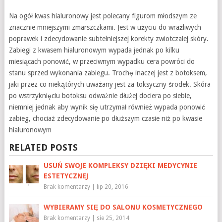
Na ogół kwas hialuronowy jest polecany figurom młodszym ze
znacznie mniejszymi zmarszczkami. Jest w użyciu do wrażliwych
poprawek i zdecydowanie subtelniejszej korekty zwiotczałej skóry.
Zabiegi z kwasem hialuronowym wypada jednak po kilku
miesiącach ponowić, w przeciwnym wypadku cera powróci do
stanu sprzed wykonania zabiegu. Trochę inaczej jest z botoksem,
jaki przez co niekątórych uważany jest za toksyczny środek. Skóra
po wstrzyknięciu botoksu odważnie dłużej dociera po siebie,
niemniej jednak aby wynik się utrzymał również wypada ponowić
zabieg, chociaż zdecydowanie po dłuższym czasie niż po kwasie
hialuronowym
RELATED POSTS
USUŃ SWOJE KOMPLEKSY DZIĘKI MEDYCYNIE
ESTETYCZNEJ
Brak komentarzy
|
lip 20, 2016
WYBIERAMY SIĘ DO SALONU KOSMETYCZNEGO
Brak komentarzy
|
sie 25, 2014