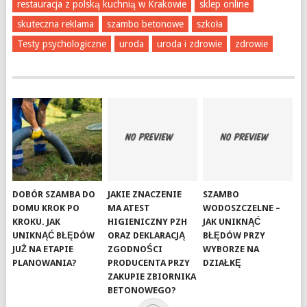
restauracja z polską kuchnią w Krakowie
sklep online
skuteczna reklama
szambo betonowe
szkoła
Testy psychologiczne
uroda
uroda i zdrowie
zdrowie
DOBÓR SZAMBA DO
JAKIE ZNACZENIE
SZAMBO
DOMU KROK PO
MA ATEST
WODOSZCZELNE –
KROKU. JAK
HIGIENICZNY PZH
JAK UNIKNĄĆ
UNIKNĄĆ BŁĘDÓW
ORAZ DEKLARACJĄ
BŁĘDÓW PRZY
JUŻ NA ETAPIE
ZGODNOŚCI
WYBORZE NA
PLANOWANIA?
PRODUCENTA PRZY
DZIAŁKĘ
ZAKUPIE ZBIORNIKA
BETONOWEGO?