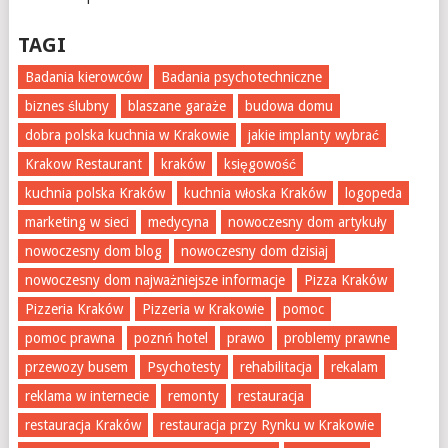
TAGI
Badania kierowców
Badania psychotechniczne
biznes ślubny
blaszane garaże
budowa domu
dobra polska kuchnia w Krakowie
jakie implanty wybrać
Krakow Restaurant
kraków
księgowość
kuchnia polska Kraków
kuchnia włoska Kraków
logopeda
marketing w sieci
medycyna
nowoczesny dom artykuły
nowoczesny dom blog
nowoczesny dom dzisiaj
nowoczesny dom najważniejsze informacje
Pizza Kraków
Pizzeria Kraków
Pizzeria w Krakowie
pomoc
pomoc prawna
poznń hotel
prawo
problemy prawne
przewozy busem
Psychotesty
rehabilitacja
rekalam
reklama w internecie
remonty
restauracja
restauracja Kraków
restauracja przy Rynku w Krakowie