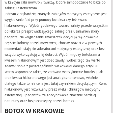
w każdym calu nowiutką twarzą. Dobre samopoczucie to baza po
zabiegu estetycznym.
Jednym z najbardziej znanych zabiegów medycyny estetycznej jest
wygładzanie fałd przy pomocy botoksu czy też kwasu
hialuronowego. Wybór godziwego towaru zależy przede wszystkim
od lekarza przeprowadzającego zabieg oraz uzależnień skóry
pacjenta. Na wygładzanie zmarszczek decydują się odważnie
częściej kobiety aniżeli mężczyźni, chociaż oraz ci z w pewnych
momentach stają się adoratorami medycyny estetycznej oraz bez
wstydu wykorzystują z jej dobroci. Wybór między botoksem a
kwasem hialuronowym jest dość zawiły, wobec tego też warto
zdawać sobie z poszczególnych właściwości danego artykułu.
Warto wspomnieć także, że zarówno wstrzyknięcie botoksu, jak
oraz kwasu hialuronowego jest analogiczne cenowo, właśnie
dlatego także to nie cena jest tutaj czynnikiem decydującym. Kwas
hialuronowy jest rozważany przez wielu i chirurgów medycyny
estetycznej, i pacjentów za zdecydowanie znacznie bardziej
naturalny oraz bezpieczniejszy aniżeli botoks.
BOTOX W KRAKOWIE