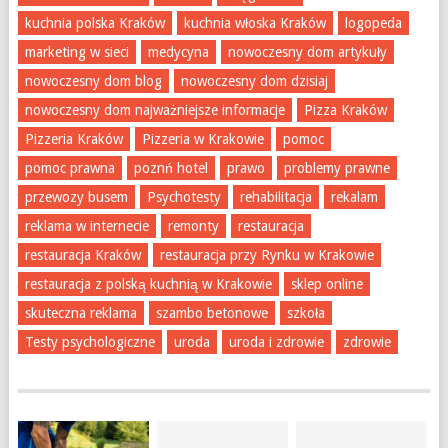
kuchnia polska Kraków
kuchnia włoska Kraków
logopeda
marketing w sieci
medycyna
nowoczesny dom artykuły
nowoczesny dom blog
nowoczesny dom dzisiaj
nowoczesny dom najważniejsze informacje
Pizza Kraków
Pizzeria Kraków
Pizzeria w Krakowie
pomoc
pomoc prawna
poznń hotel
prawo
problemy prawne
przewozy busem
Psychotesty
rehabilitacja
rekalam
reklama w internecie
remonty
restauracja
restauracja Kraków
restauracja przy Rynku w Krakowie
restauracja z polską kuchnią w Krakowie
sklep online
skuteczna reklama
szambo betonowe
szkoła
Testy psychologiczne
uroda
uroda i zdrowie
zdrowie