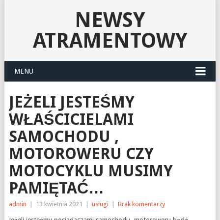
NEWSY
ATRAMENTOWY
MENU
JEŻELI JESTEŚMY
WŁAŚCICIELAMI
SAMOCHODU ,
MOTOROWERU CZY
MOTOCYKLU MUSIMY
PAMIĘTAĆ…
admin
|
13 kwietnia 2021
|
usługi
|
Brak komentarzy