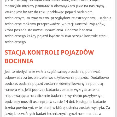
Jeżeli jesteśmy posiadaczami samochodu, motoroweru bądź
motocyklu musimy pamiętać o obowiązkach jakie na nas ciążą.
Ważne jest by raz do roku poddawać pojazd badaniom
technicznym, to znaczy tzw. przeglądowi rejestracyjnemu. Badania
techniczne możemy przeprowadzić w Stacji Kontroli Pojazdów,
która posiada stosowne uprawnienia. Podczas badania
technicznego każdy pojazd będzie musiał przejść kontrole stanu
technicznego.
STACJA KONTROLI POJAZDÓW
BOCHNIA
Jest to niesłychanie ważna część samego badania, ponieważ
odpowiada za bezpieczeństwo użytkowania pojazdu. Dodatkowo
podczas badania pojazd zostanie zidentyfikowany za pomocą
numeru vin. Jeśli podczas badania zostanie wykryta usterka
niepozwalająca na zaliczenie badania z wynikiem pozytywnym,
będziemy musieli usunąć ją w czasie 14 dni. Następnie badanie
trzeba powtórzyć, w tej stacji w której usterka została wykryta. Za
jazdę bez ważnych badań technicznych grozi nam mandat w