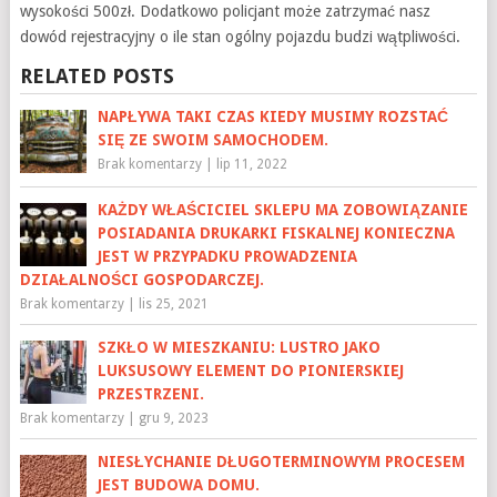
wysokości 500zł. Dodatkowo policjant może zatrzymać nasz
dowód rejestracyjny o ile stan ogólny pojazdu budzi wątpliwości.
RELATED POSTS
NAPŁYWA TAKI CZAS KIEDY MUSIMY ROZSTAĆ
SIĘ ZE SWOIM SAMOCHODEM.
Brak komentarzy
|
lip 11, 2022
KAŻDY WŁAŚCICIEL SKLEPU MA ZOBOWIĄZANIE
POSIADANIA DRUKARKI FISKALNEJ KONIECZNA
JEST W PRZYPADKU PROWADZENIA
DZIAŁALNOŚCI GOSPODARCZEJ.
Brak komentarzy
|
lis 25, 2021
SZKŁO W MIESZKANIU: LUSTRO JAKO
LUKSUSOWY ELEMENT DO PIONIERSKIEJ
PRZESTRZENI.
Brak komentarzy
|
gru 9, 2023
NIESŁYCHANIE DŁUGOTERMINOWYM PROCESEM
JEST BUDOWA DOMU.